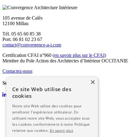
105 avenue de Calès
12100 Millau
Tél. 05 65 60 85 38
Port. 06 81 02 23 67
contact@convergence-a-i.com
Certification CFAI n°960
(en savoir plus sur le CFAI)
Membre du Pole Action des Architectes d’Intérieur OCCITANIE
Contactez-nous
×
Suivez-nous :
Ce site Web utilise des
cookies
Accueil
Notre site Web utilise des cookies pour
L’agence
améliorer l'expérience utilisateur. En
Un projet ?
utilisant notre site Web, vous acceptez tous
Architecture intérieure
les cookies conformément à notre Politique
Design de mobilier et d'objets
relative aux cookies.
En savoir plus
Infographie - CAO - DAO